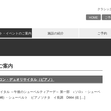
クラシッ
HOME
ご予
ト・イベントのご案内
施設の紹介
ご予約
ご案内
空 サロン・デュオリサイタル（ピアノ）
サイタル ～午後のシューベルティアーデ～ 第一部 <ソロ> ・シューベ
 ・シューベルト ピアノソナタ イ長調 D664 (佐 […]