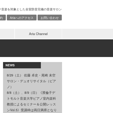
ク音楽を対象とした全室防音完備の音楽サロン
約
Ariaへのアクセス
お問い合わせ
Aria Channel
NEWS
8/29（土） 佐藤 卓史・尾崎 未空
サロン・デュオリサイタル（ピア
ノ）
8/8（土）、8/9（日）《濱倫子デ
トモルト音楽大学ピアノ室内楽科
教授によるセミナー＆公開レッス
ンVol.5》受講枠は両日満席となり