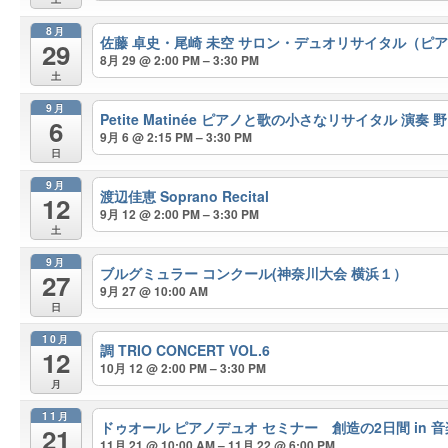
8月
佐藤 卓史・尾崎 未空 サロン・デュオリサイタル（ピ
29
8月 29 @ 2:00 PM – 3:30 PM
土
9月
Petite Matinée ピアノと歌の小さなリサイタル 演奏 
6
9月 6 @ 2:15 PM – 3:30 PM
日
9月
渡辺佳恵 Soprano Recital
12
9月 12 @ 2:00 PM – 3:30 PM
土
9月
ブルグミュラー コンクール(神奈川大会 横浜１）
27
9月 27 @ 10:00 AM
日
10月
調 TRIO CONCERT VOL.6
12
10月 12 @ 2:00 PM – 3:30 PM
月
11月
ドゥオール ピアノデュオ セミナー 創造の2日間 in 音楽
21
11月 21 @ 10:00 AM – 11月 22 @ 6:00 PM