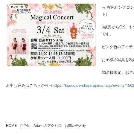
～ 春色ピンクコ
ト）
0歳児からOK、
です。
ピンク色のアイテ
お子様の写真を2
20名様限定、お
お申し込みはこちらから→
https://kosodate-share.asmama.jp/events/156
HOME
ご予約
Ariaへのアクセス
お問い合わせ