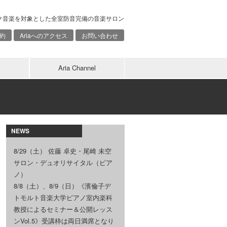
ク音楽を対象とした全室防音完備の音楽サロン
約
Ariaへのアクセス
お問い合わせ
Aria Channel
NEWS
8/29（土） 佐藤 卓史・尾崎 未空
サロン・デュオリサイタル（ピア
ノ）
8/8（土）、8/9（日）《濱倫子デ
トモルト音楽大学ピアノ室内楽科
教授によるセミナー＆公開レッス
ンVol.5》受講枠は両日満席となり