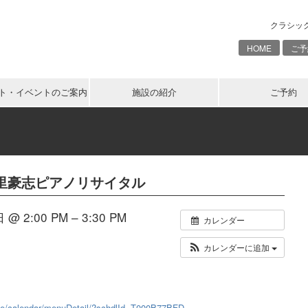
クラシッ
HOME
ご予
ト・イベントのご案内
施設の紹介
ご予約
下里豪志ピアノリサイタル
@ 2:00 PM – 3:30 PM
カレンダー
カレンダーに追加
dlife/calendar/menuDetail/?schdlId=T000B77BFD