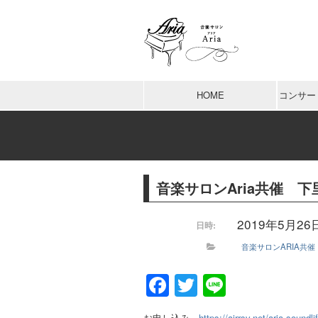
HOME
コンサー
音楽サロンAria共催 
2019年5月26日 
日時:
音楽サロンARIA共催
Facebook
Twitter
Line
お申し込み
https://airrsv.net/aria-soun