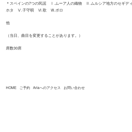
＊スペインの7つの民謡 Ⅰ.ムーア人の織物 Ⅱ.ムルシア地方のセギディ
ホタ Ⅴ.子守唄 Ⅵ.歌 Ⅶ.ポロ
他
（当日、曲目を変更することがあります。）
席数30席
HOME
ご予約
Ariaへのアクセス
お問い合わせ