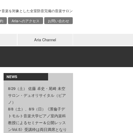
ク音楽を対象とした全室防音完備の音楽サロン
約
Ariaへのアクセス
お問い合わせ
Aria Channel
NEWS
8/29（土） 佐藤 卓史・尾崎 未空
サロン・デュオリサイタル（ピア
ノ）
8/8（土）、8/9（日）《濱倫子デ
トモルト音楽大学ピアノ室内楽科
教授によるセミナー＆公開レッス
ンVol.5》受講枠は両日満席となり