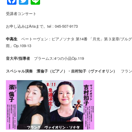
Facebook
Twitter
Line
受講者コンサート
お申し込みはAriaまで。tel : 045-507-9173
中高生
ベートーヴェン : ピアノソナタ 第14番 「月光」第３楽章/ブルグ
雨」Op.109-13
音大卒/指導者
ブラームス:4つの小品Op.119
スペシャル演奏 濱倫子（ピアノ）・吉村知子（ヴァイオリン）
フランク