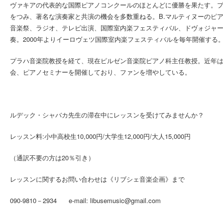
ヴァキアの代表的な国際ピアノコンクールのほとんどに優勝を果たす。
をつみ、著名な演奏家と共演の機会を多数重ねる。B.マルティヌーのピ
音楽祭、ラジオ、テレビ出演、国際室内楽フェスティバル、ドヴォジャ
奏。2000年よりイーロヴェツ国際室内楽フェスティバルを毎年開催する
プラハ音楽院教授を経て、現在ピルゼン音楽院ピアノ科主任教授。近年
会、ピアノセミナーを開催しており、ファンを増やしている。
ルデック・シャバカ先生の滞在中にレッスンを受けてみませんか？
レッスン料:小中高校生10,000円/大学生12,000円/大人15,000円
（通訳不要の方は20％引き）
レッスンに関するお問い合わせは《リブシェ音楽企画》まで
090-9810－2934 e-mail: libusemusic@gmail.com