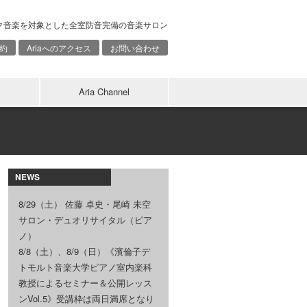
ク音楽を対象とした全室防音完備の音楽サロン
約
Ariaへのアクセス
お問い合わせ
Aria Channel
NEWS
8/29（土） 佐藤 卓史・尾崎 未空
サロン・デュオリサイタル（ピア
ノ）
8/8（土）、8/9（日）《濱倫子デ
トモルト音楽大学ピアノ室内楽科
教授によるセミナー＆公開レッス
ンVol.5》受講枠は両日満席となり