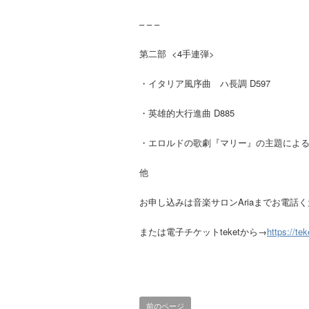
– – –
第二部 <4手連弾>
・イタリア風序曲 ハ長調 D597
・英雄的大行進曲 D885
・エロルドの歌劇『マリー』の主題による8
他
お申し込みは音楽サロンAriaまでお電話ください
または電子チケットteketから→
https://te
前のページ