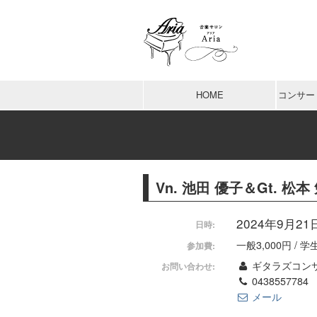
HOME
コンサー
Vn. 池田 優子＆Gt. 松
2024年9月21日 
日時:
一般3,000円 / 学
参加費:
ギタラズコン
お問い合わせ:
0438557784
メール