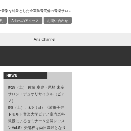
ク音楽を対象とした全室防音完備の音楽サロン
約
Ariaへのアクセス
お問い合わせ
Aria Channel
NEWS
8/29（土） 佐藤 卓史・尾崎 未空
サロン・デュオリサイタル（ピア
ノ）
8/8（土）、8/9（日）《濱倫子デ
トモルト音楽大学ピアノ室内楽科
教授によるセミナー＆公開レッス
ンVol.5》受講枠は両日満席となり