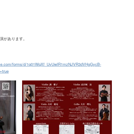
戸公演があります。
oogle.com/forms/d/1q01WqXf_UvUwIR1mzNJVR3dVHgGycB-
=true