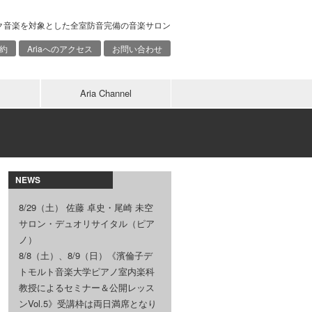
ク音楽を対象とした全室防音完備の音楽サロン
約
Ariaへのアクセス
お問い合わせ
Aria Channel
NEWS
8/29（土） 佐藤 卓史・尾崎 未空
サロン・デュオリサイタル（ピア
ノ）
8/8（土）、8/9（日）《濱倫子デ
トモルト音楽大学ピアノ室内楽科
教授によるセミナー＆公開レッス
ンVol.5》受講枠は両日満席となり