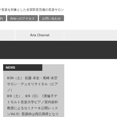
ク音楽を対象とした全室防音完備の音楽サロン
約
Ariaへのアクセス
お問い合わせ
Aria Channel
NEWS
8/29（土） 佐藤 卓史・尾崎 未空
サロン・デュオリサイタル（ピア
ノ）
8/8（土）、8/9（日）《濱倫子デ
トモルト音楽大学ピアノ室内楽科
教授によるセミナー＆公開レッス
ンVol.5》受講枠は両日満席となり