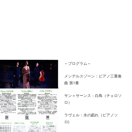
～プログラム～
メンデルスゾーン：ピアノ三重奏
曲 第1番
サン＝サーンス：白鳥（チェロソ
ロ）
ラヴェル：水の戯れ（ピアノソ
ロ)