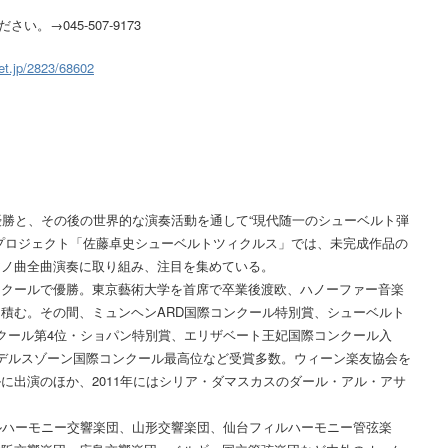
。→045-507-9173
ket.jp/2823/68602
優勝と、その後の世界的な演奏活動を通して“現代随一のシューベルト弾
プロジェクト「佐藤卓史シューベルトツィクルス」では、未完成作品の
アノ曲全曲演奏に取り組み、注目を集めている。
ンクールで優勝。東京藝術大学を首席で卒業後渡欧、ハノーファー音楽
積む。その間、ミュンヘンARD国際コンクール特別賞、シューベルト
クール第4位・ショパン特別賞、エリザベート王妃国際コンクール入
デルスゾーン国際コンクール最高位など受賞多数。ウィーン楽友協会を
に出演のほか、2011年にはシリア・ダマスカスのダール・アル・アサ
。
ルハーモニー交響楽団、山形交響楽団、仙台フィルハーモニー管弦楽