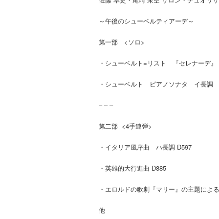
～午後のシューベルティアーデ～
第一部 <ソロ>
・シューベルト=リスト 『セレナーデ』『
・シューベルト ピアノソナタ イ長調 D6
– – –
第二部 <4手連弾>
・イタリア風序曲 ハ長調 D597
・英雄的大行進曲 D885
・エロルドの歌劇『マリー』の主題による8
他