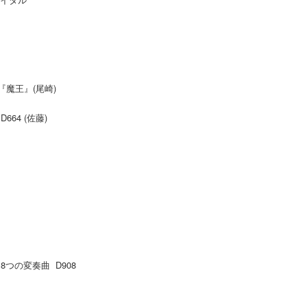
魔王』(尾崎)
64 (佐藤)
つの変奏曲 D908