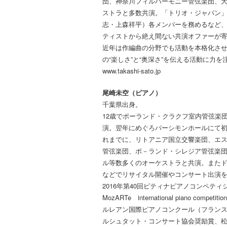
団、神奈川フィルハーモニー管弦楽団、
ストラと多数共演。「トリオ・ジャパン」（
志・上森祥平）各メンバーを務めるなど
ティストから絶え間ない共演オファーが
近年は作編曲の分野でも活動を本格化さ
の“楽しさ”と“奥深さ”を伝える活動に力を
www.takashi-sato.jp
尾崎未空（ピアノ）
千葉県出身。
12歳でポーランド・クラクフ室内管弦楽
演。翌年にめぐろパーシモンホールにて
れまでに、リトアニア国立交響楽団、エ
管弦楽団、ポ－ランド・シレジア管弦楽
ル等数多くのオーケストラと共演。また
などでリサイタル開催やコンサート出演
2016年第40回ピティナピアノコンペティ
MozARTe international piano
ルレアン国際ピアノコンクール（フランス
ルシュタット・コンサート協会奨励賞、