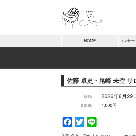
HOME
コンサー
佐藤 卓史・尾崎 未空 
2026年8月29日 
日時:
4,000円
参加費:
Facebook
Twitter
Line
佐藤 卓史・尾崎 未空 サロン・デュオリ