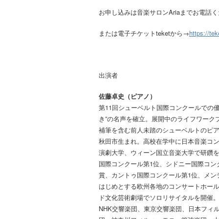
お申し込みは音楽サロンAriaまでお電話ください
または電子チケットteketから→
https://te
出演者
佐藤卓史（ピアノ）
第11回シューベルト国際コンクールでの
き”の名声を確立。展開中のライフワーク
補筆を含む前人未踏のシューベルトのピ
秋田市生まれ。高校在学中に日本音楽コ
演劇大学、ウィーン国立音楽大学で研鑽を
国際コンクール第1位、シドニー国際コン
賞、カントゥ国際コンクール第1位、メン
はじめとする欧州各地のコンサートホール
ド文化芸術劇場でソロリサイタルを開催
NHK交響楽団、東京交響楽団、日本フィ