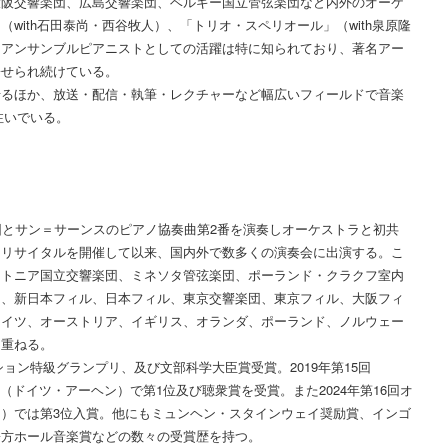
大阪交響楽団、広島交響楽団、ベルギー国立管弦楽団など内外のオーケ
with石田泰尚・西谷牧人）、「トリオ・スペリオール」（with泉原隆
、アンサンブルピアニストとしての活躍は特に知られており、著名アー
寄せられ続けている。
せるほか、放送・配信・執筆・レクチャーなど幅広いフィールドで音楽
注いでいる。
団とサン＝サーンスのピアノ協奏曲第2番を演奏しオーケストラと初共
初リサイタルを開催して以来、国内外で数多くの演奏会に出演する。こ
ストニア国立交響楽団、ミネソタ管弦楽団、ポーランド・クラクフ室内
団、新日本フィル、日本フィル、東京交響楽団、東京フィル、大阪フィ
ドイツ、オーストリア、イギリス、オランダ、ポーランド、ノルウェー
を重ねる。
ション特級グランプリ、及び文部科学大臣賞受賞。2019年第15回
 competition（ドイツ・アーヘン）で第1位及び聴衆賞を受賞。また2024年第16回オ
）では第3位入賞。他にもミュンヘン・スタインウェイ奨励賞、インゴ
松方ホール音楽賞などの数々の受賞歴を持つ。