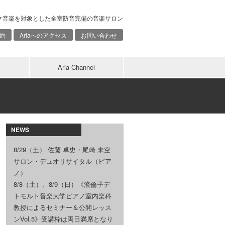
ク音楽を対象とした全室防音完備の音楽サロン
約
Ariaへのアクセス
お問い合わせ
Aria Channel
NEWS
8/29（土） 佐藤 卓史・尾崎 未空
サロン・デュオリサイタル（ピア
ノ）
8/8（土）、8/9（日）《濱倫子デ
トモルト音楽大学ピアノ室内楽科
教授によるセミナー＆公開レッス
ンVol.5》受講枠は両日満席となり