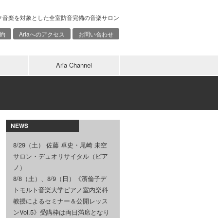
ク音楽を対象とした全室防音完備の音楽サロン
約
Ariaへのアクセス
お問い合わせ
Aria Channel
NEWS
8/29（土） 佐藤 卓史・尾崎 未空
サロン・デュオリサイタル（ピア
ノ）
8/8（土）、8/9（日）《濱倫子デ
トモルト音楽大学ピアノ室内楽科
教授によるセミナー＆公開レッス
ンVol.5》受講枠は両日満席となり