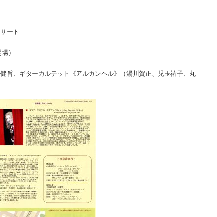
ンサート
0開場）
塚健旨、ギターカルテット《アルカンヘル》（湯川賀正、児玉祐子、丸