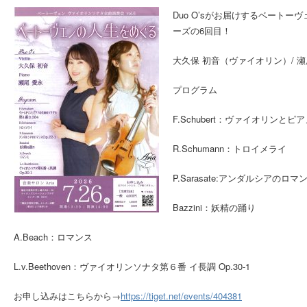
Duo O’sがお届けするベート
ーズの6回目！
大久保 初音（ヴァイオリン）/ 瀬
プログラム
F.Schubert：ヴァイオリンとピ
R.Schumann：トロイメライ
P.Sarasate:アンダルシアのロマンス
Bazzini：妖精の踊り
A.Beach：ロマンス
L.v.Beethoven：ヴァイオリンソナタ第６番 イ長調 Op.30-1
お申し込みはこちらから→
https://tiget.net/events/404381